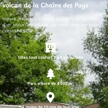
volcan de la Chaîne des Puys
Nature préservée, calme et authenticité : profitez
d’un séjour inoubliable au cœur d’un territoire
classé
UNESCO
.
Gîtes tout confort 2 à 6 personnes
Parc arboré de 4 000 m²
À moins de 10 min de Vulcania