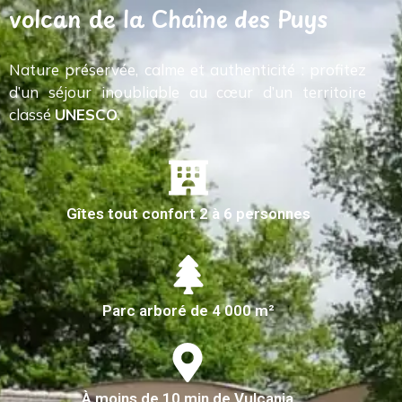
volcan de la Chaîne des Puys
Nature préservée, calme et authenticité : profitez
d’un séjour inoubliable au cœur d’un territoire
classé
UNESCO
.
Gîtes tout confort 2 à 6 personnes
Parc arboré de 4 000 m²
À moins de 10 min de Vulcania