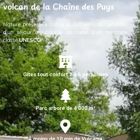
volcan de la Chaîne des Puys
Nature préservée, calme et authenticité : profitez
d’un séjour inoubliable au cœur d’un territoire
classé
UNESCO
.
Gîtes tout confort 2 à 6 personnes
Parc arboré de 4 000 m²
À moins de 10 min de Vulcania